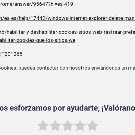
chrome/answer/95647?hl=es-419
om/es-es/help/17442/windows-internet-explorer-delete-man
kb/habilitar-y-deshabilitar-cookies-sitios-web-rastrear-pref
abilitar-cookies-que-los-sitios-we
/HT201265
e Cookies, puedes contactar con nosotros enviándonos un ma
os esforzamos por ayudarte, ¡Valórano