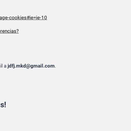
age-cookies#ie=ie-10
erencias?
il a
jdfj.mkd@gmail.com
.
s!