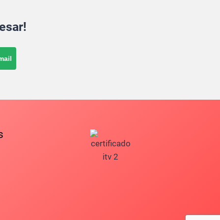
esar!
mail
s