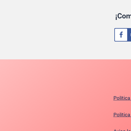
¡Com
Política
Polític