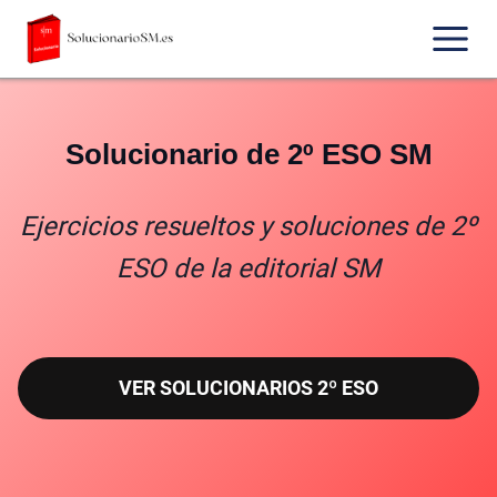
Saltar
al
contenido
Solucionario de 2º ESO SM
Ejercicios resueltos y soluciones de 2º
ESO de la editorial SM
VER SOLUCIONARIOS 2º ESO