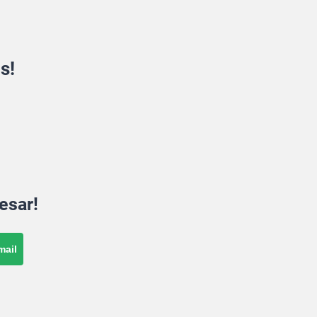
s!
esar!
mail