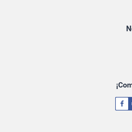
N
¡Com