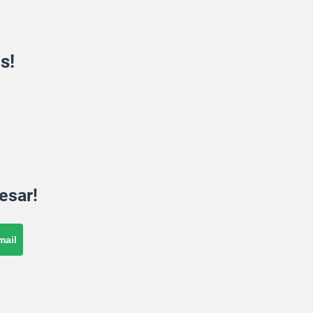
s!
esar!
mail