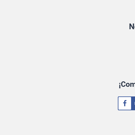
N
¡Com