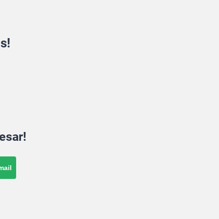
s!
esar!
mail