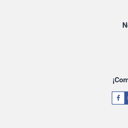
N
¡Com