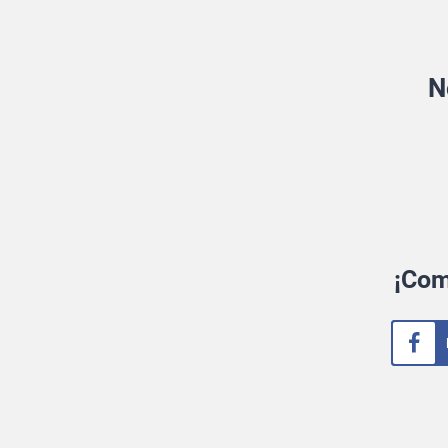
N
¡Com