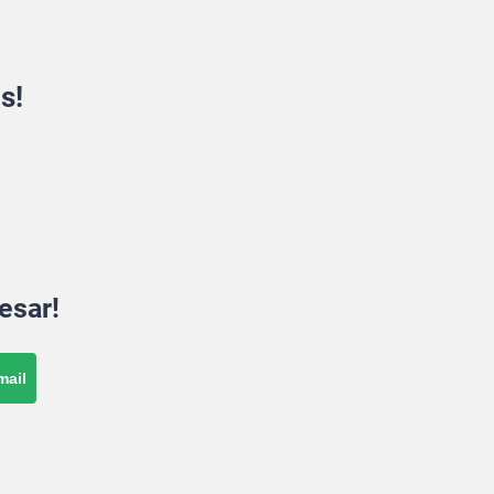
s!
esar!
mail